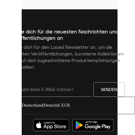
sind
kleine
Dateien,
die
dazu
Melde dich für die neuesten Nachrichten und
dienen,
Veröffentlichungen an
dir
personalisierte
Melde dich für den Laced Newsletter an, um die
Inhalte
neuesten Veröffentlichungen, kuratierte Kollektionen
anzuzeigen
und auf dich zugeschnittene Produktempfehlungen
und
zu erhalten.
deine
Erfahrung
auf
unserer
Seite
SENDEN
zu
verbessern.
Deutschland
|
Deutsch
|
€ EUR
Du
kannst
alle
Cookies
zulassen