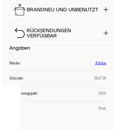
BRANDNEU UND UNBENUTZT
RÜCKSENDUNGEN
VERFÜGBAR
Angaben
Marke
:
Adidas
Stilcode
:
JR4738
Erscheinungsjahr
:
2026
COOKIES
Farbe
:
Pink
Laced
verwendet
Cookies.
Cookies