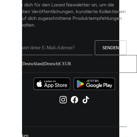
personalisierte
Melde dich für den Laced Newsletter an, um die
Inhalte
neuesten Veröffentlichungen, kuratierte Kollektionen
anzuzeigen
und auf dich zugeschnittene Produktempfehlungen
und
zu erhalten.
deine
Erfahrung
auf
unserer
Seite
SENDEN
zu
verbessern.
Deutschland
|
Deutsch
|
€ EUR
Du
kannst
alle
Cookies
zulassen
oder
sie
einzeln
in
deinen
Einstellungen
verwalten.
Marken