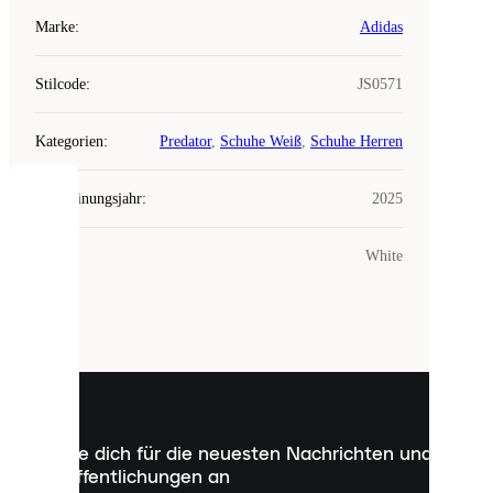
Marke
:
Adidas
Stilcode
:
JS0571
Kategorien
:
Predator
,
Schuhe Weiß
,
Schuhe Herren
Erscheinungsjahr
:
2025
COOKIES
Farbe
:
White
Laced
verwendet
Cookies.
Cookies
sind
kleine
Dateien,
die
dazu
Melde dich für die neuesten Nachrichten und
dienen,
Veröffentlichungen an
dir