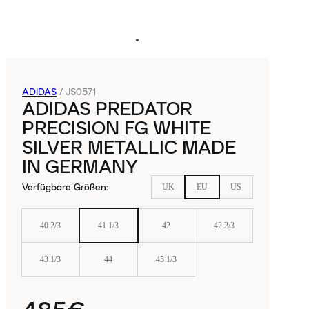
ADIDAS
/
JS0571
ADIDAS PREDATOR
PRECISION FG WHITE
SILVER METALLIC MADE
IN GERMANY
Verfügbare Größen
:
UK
EU
US
40 2/3
41 1/3
42
42 2/3
43 1/3
44
45 1/3