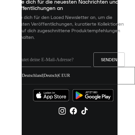
Melde dich für die neuesten Nachrichten und
dienen,
Veröffentlichungen an
dir
personalisierte
Melde dich für den Laced Newsletter an, um die
Inhalte
neuesten Veröffentlichungen, kuratierte Kollektionen
anzuzeigen
und auf dich zugeschnittene Produktempfehlungen
und
zu erhalten.
deine
Erfahrung
auf
unserer
Seite
SENDEN
zu
verbessern.
Deutschland
|
Deutsch
|
€ EUR
Du
kannst
alle
Cookies
zulassen
oder
sie
einzeln
in
deinen
Einstellungen