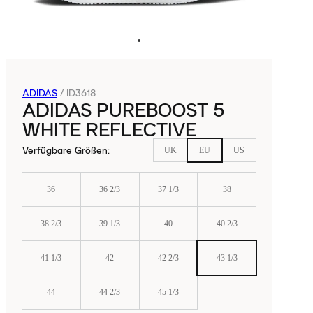
ADIDAS
/
ID3618
ADIDAS PUREBOOST 5
WHITE REFLECTIVE
Verfügbare Größen
:
UK
EU
US
36
36 2/3
37 1/3
38
38 2/3
39 1/3
40
40 2/3
41 1/3
42
42 2/3
43 1/3
44
44 2/3
45 1/3