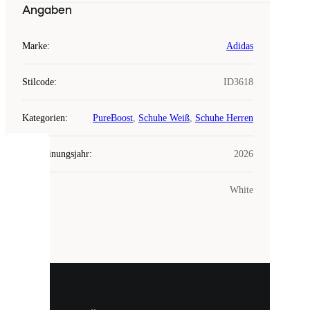
Angaben
Marke
:
Adidas
Stilcode
:
ID3618
Kategorien
:
PureBoost
,
Schuhe Weiß
,
Schuhe Herren
Erscheinungsjahr
:
2026
COOKIES
Farbe
:
White
Laced
verwendet
Cookies.
Cookies
sind
kleine
Dateien,
die
dazu