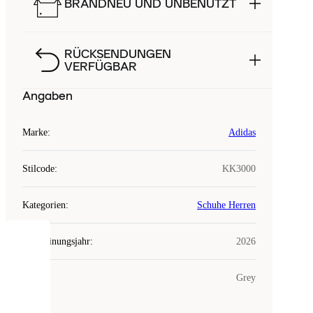
BRANDNEU UND UNBENUTZT
RÜCKSENDUNGEN
VERFÜGBAR
Angaben
Marke
:
Adidas
Stilcode
:
KK3000
Kategorien
:
Schuhe Herren
Erscheinungsjahr
:
2026
COOKIES
Farbe
:
Grey
Laced
verwendet
Cookies.