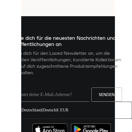
Cookies
sind
kleine
Dateien,
die
dazu
Melde dich für die neuesten Nachrichten und
dienen,
Veröffentlichungen an
dir
personalisierte
Melde dich für den Laced Newsletter an, um die
Inhalte
neuesten Veröffentlichungen, kuratierte Kollektionen
anzuzeigen
und auf dich zugeschnittene Produktempfehlungen
und
zu erhalten.
deine
Erfahrung
auf
unserer
Seite
SENDEN
zu
verbessern.
Deutschland
|
Deutsch
|
€ EUR
Du
kannst
alle
Cookies