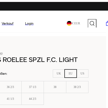
Verkauf
Login
€ EUR
19
 ROELEE SPZL F.C. LIGHT
ößen
:
UK
EU
US
36 2/3
37 1/3
38
38 2/3
41 1/3
44 2/3