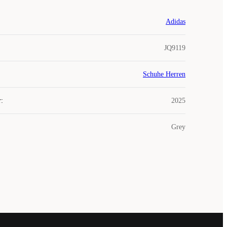
Adidas
JQ9119
Schuhe Herren
r
:
2025
Grey