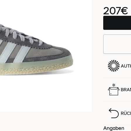
207€
AUTH
BRA
RÜC
Angaben