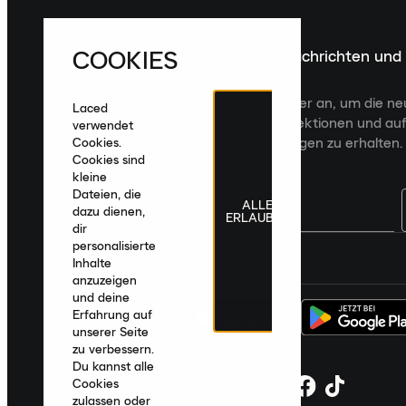
COOKIES
Melde dich für die neuesten Nachrichten und
Veröffentlichungen an
Melde dich für den Laced Newsletter an, um die n
Laced
Veröffentlichungen, kuratierte Kollektionen und auf
verwendet
zugeschnittene Produktempfehlungen zu erhalten.
Cookies.
Cookies sind
kleine
Dateien, die
ALLE
dazu dienen,
ERLAUBEN
dir
personalisierte
Deutschland
|
Deutsch
|
€ EUR
Inhalte
anzuzeigen
und deine
Erfahrung auf
unserer Seite
zu verbessern.
Du kannst alle
Cookies
zulassen oder