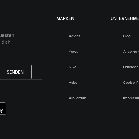
MARKEN
UNTERNEHM
euesten
Adidas
Blog
 dich
Yeezy
Allgemei
Nike
Datensch
SENDEN
Asics
Cookie-Ri
Air Jordan
Impress