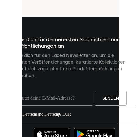
Cookies
sind
kleine
Dateien,
die
dazu
Melde dich für die neuesten Nachrichten und
dienen,
Veröffentlichungen an
dir
personalisierte
Melde dich für den Laced Newsletter an, um die
Inhalte
neuesten Veröffentlichungen, kuratierte Kollektionen
anzuzeigen
und auf dich zugeschnittene Produktempfehlungen
und
zu erhalten.
deine
Erfahrung
auf
unserer
Seite
SENDEN
zu
verbessern.
Deutschland
|
Deutsch
|
€ EUR
Du
kannst
alle
Cookies