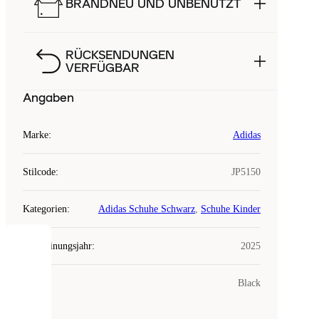
BRANDNEU UND UNBENUTZT
RÜCKSENDUNGEN
VERFÜGBAR
Angaben
Marke
:
Adidas
Stilcode
:
JP5150
Kategorien
:
Adidas Schuhe Schwarz
,
Schuhe Kinder
Erscheinungsjahr
:
2025
COOKIES
Farbe
:
Black
Laced
verwendet
Cookies.