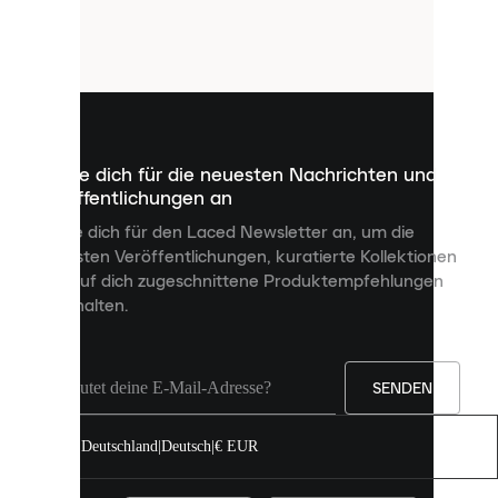
verwendet
Cookies.
Cookies
sind
kleine
Dateien,
die
dazu
Melde dich für die neuesten Nachrichten und
dienen,
Veröffentlichungen an
dir
personalisierte
Melde dich für den Laced Newsletter an, um die
Inhalte
neuesten Veröffentlichungen, kuratierte Kollektionen
anzuzeigen
und auf dich zugeschnittene Produktempfehlungen
und
zu erhalten.
deine
Erfahrung
auf
unserer
Seite
SENDEN
zu
verbessern.
Deutschland
|
Deutsch
|
€ EUR
Du
kannst
alle