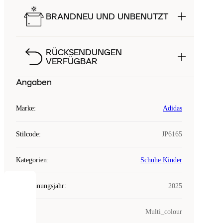
BRANDNEU UND UNBENUTZT
RÜCKSENDUNGEN
VERFÜGBAR
Angaben
Marke
:
Adidas
Stilcode
:
JP6165
Kategorien
:
Schuhe Kinder
Erscheinungsjahr
:
2025
COOKIES
Farbe
:
Multi_colour
Laced