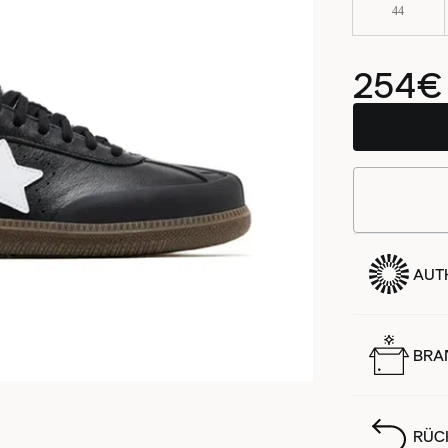
44
254€
AUTH
BRA
RÜC