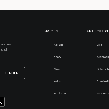
MARKEN
UNTERNEHM
euesten
Adidas
Blog
 dich
Yeezy
Allgemei
Nike
Datensch
SENDEN
Asics
Cookie-Ri
Air Jordan
Impress