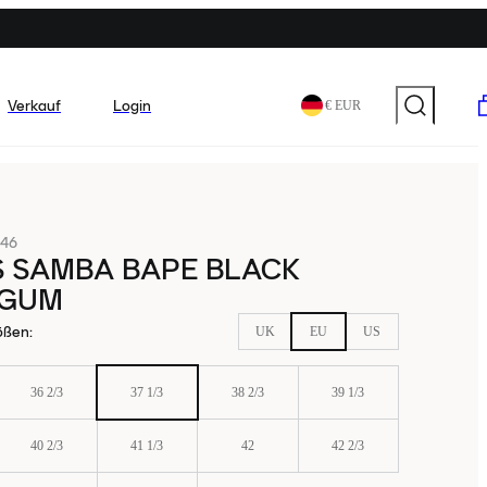
Verkauf
Login
€ EUR
46
S SAMBA BAPE BLACK
 GUM
ößen
:
UK
EU
US
36 2/3
37 1/3
38 2/3
39 1/3
40 2/3
41 1/3
42
42 2/3