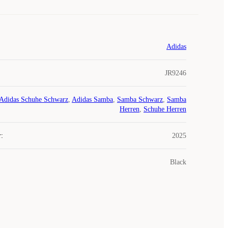
Adidas
JR9246
Adidas Schuhe Schwarz
,
Adidas Samba
,
Samba Schwarz
,
Samba
Herren
,
Schuhe Herren
r
:
2025
Black