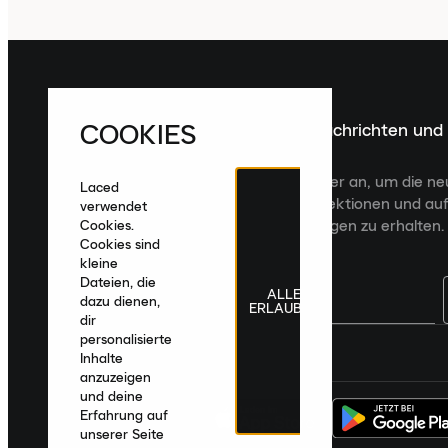
COOKIES
Melde dich für die neuesten Nachrichten und
Veröffentlichungen an
Melde dich für den Laced Newsletter an, um die n
Laced
Veröffentlichungen, kuratierte Kollektionen und auf
verwendet
zugeschnittene Produktempfehlungen zu erhalten.
Cookies.
Cookies sind
kleine
Dateien, die
ALLE
dazu dienen,
ERLAUBEN
dir
personalisierte
Deutschland
|
Deutsch
|
€ EUR
Inhalte
anzuzeigen
und deine
Erfahrung auf
unserer Seite