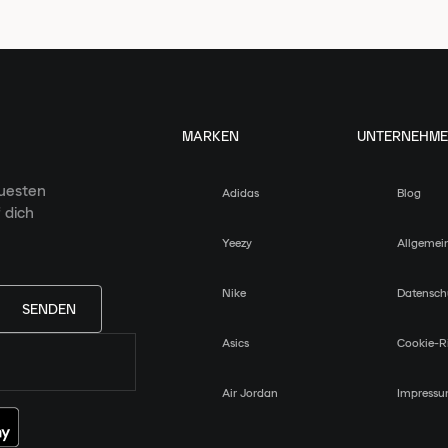
MARKEN
UNTERNEHM
euesten
Adidas
Blog
 dich
Yeezy
Allgemei
Nike
Datensch
SENDEN
Asics
Cookie-Ri
Air Jordan
Impress