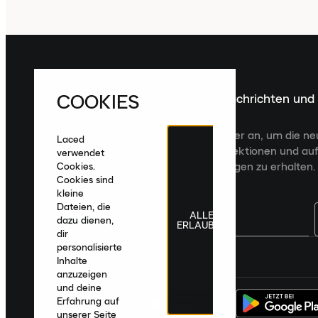
COOKIES
Melde dich für die neuesten Nachrichten und
Veröffentlichungen an
Melde dich für den Laced Newsletter an, um die n
Laced
Veröffentlichungen, kuratierte Kollektionen und auf
verwendet
zugeschnittene Produktempfehlungen zu erhalten.
Cookies.
Cookies sind
kleine
Dateien, die
ALLE
dazu dienen,
ERLAUBEN
dir
personalisierte
Deutschland
|
Deutsch
|
€ EUR
Inhalte
anzuzeigen
und deine
Erfahrung auf
unserer Seite