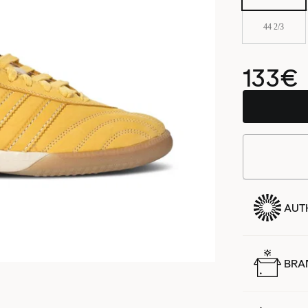
44 2/3
133€
AUTH
BRA