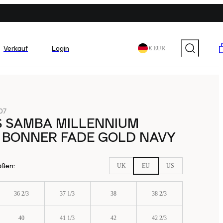
Verkauf
Login
€ EUR
07
S SAMBA MILLENNIUM
 BONNER FADE GOLD NAVY
ößen
:
UK
EU
US
36 2/3
37 1/3
38
38 2/3
40
41 1/3
42
42 2/3