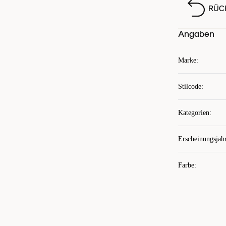
RÜC
Angaben
Marke
:
Stilcode
:
Kategorien
:
Erscheinungsjah
Farbe
: