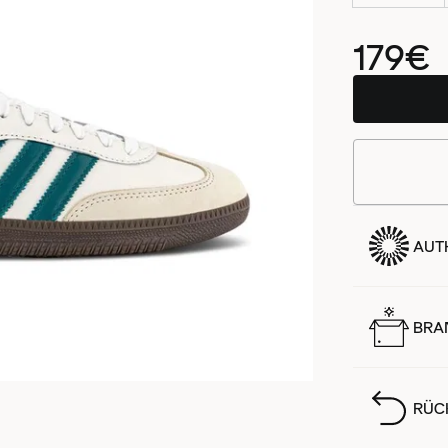
179€
AUTH
BRA
RÜC