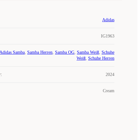
Adidas
IG1963
Adidas Samba
,
Samba Herren
,
Samba OG
,
Samba Weiß
,
Schuhe
Weiß
,
Schuhe Herren
r
:
2024
Cream