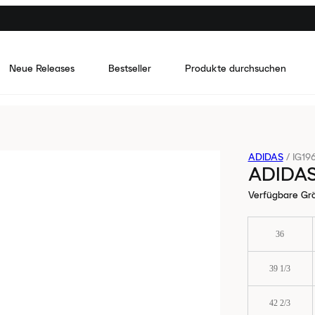
Neue Releases
Bestseller
Produkte durchsuchen
ADIDAS
/
IG19
ADIDA
Verfügbare Gr
36
39 1/3
42 2/3