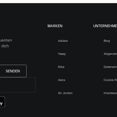
MARKEN
UNTERNEHM
euesten
Adidas
Blog
 dich
Yeezy
Allgemei
Nike
Datensch
SENDEN
Asics
Cookie-Ri
Air Jordan
Impress