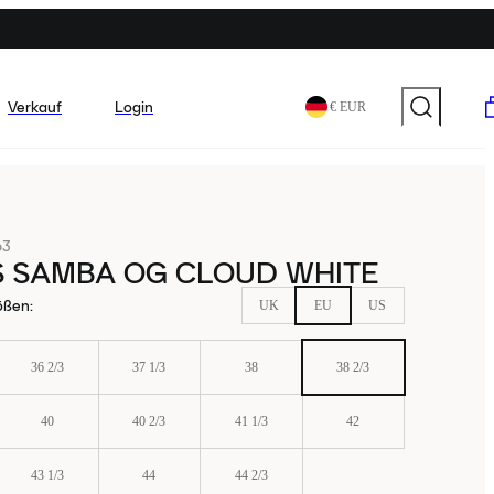
Verkauf
Login
€ EUR
63
S SAMBA OG CLOUD WHITE
ößen
:
UK
EU
US
36 2/3
37 1/3
38
38 2/3
40
40 2/3
41 1/3
42
43 1/3
44
44 2/3