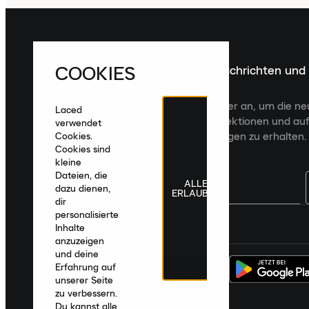
COOKIES
Melde dich für die neuesten Nachrichten und
Veröffentlichungen an
Melde dich für den Laced Newsletter an, um die n
Laced
Veröffentlichungen, kuratierte Kollektionen und auf
verwendet
zugeschnittene Produktempfehlungen zu erhalten.
Cookies.
Cookies sind
kleine
Dateien, die
ALLE
dazu dienen,
ERLAUBEN
dir
personalisierte
Deutschland
|
Deutsch
|
€ EUR
Inhalte
anzuzeigen
und deine
Erfahrung auf
unserer Seite
zu verbessern.
Du kannst alle