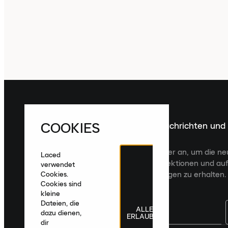
COOKIES
Melde dich für die neuesten Nachrichten und
Veröffentlichungen an
Melde dich für den Laced Newsletter an, um die n
Laced
Veröffentlichungen, kuratierte Kollektionen und auf
verwendet
zugeschnittene Produktempfehlungen zu erhalten.
Cookies.
Cookies sind
kleine
Dateien, die
ALLE
dazu dienen,
ERLAUBEN
dir