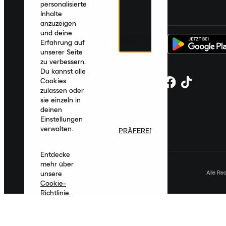
personalisierte
Deutschland
|
Deutsch
|
€ EUR
Inhalte
anzuzeigen
und deine
Erfahrung auf
unserer Seite
zu verbessern.
Du kannst alle
Cookies
zulassen oder
sie einzeln in
deinen
Einstellungen
verwalten.
PRÄFERENZEN
Entdecke
mehr über
Alle Re
unsere
Cookie-
Richtlinie
.