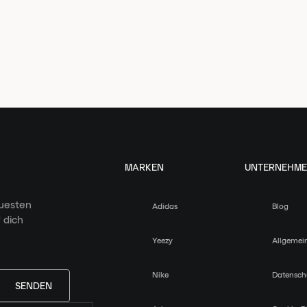
MARKEN
UNTERNEHM
euesten
Adidas
Blog
 dich
Yeezy
Allgemei
Nike
Datensch
SENDEN