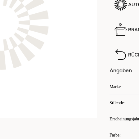
AUTH
BRA
RÜC
Angaben
Marke
:
Stilcode
:
Erscheinungsjah
Farbe
: