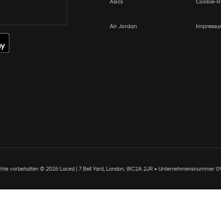
Asics
Cookie-Ri
Air Jordan
Impress
chte vorbehalten © 2026 Laced | 7 Bell Yard, London, WC2A 2JR • Unternehmensnummer 