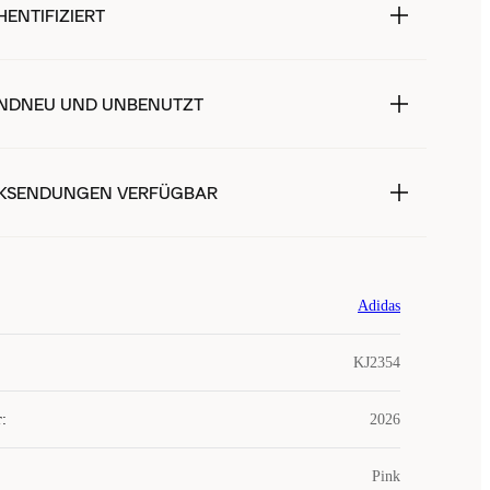
ENTIFIZIERT
NDNEU UND UNBENUTZT
KSENDUNGEN VERFÜGBAR
Adidas
KJ2354
r
:
2026
Pink