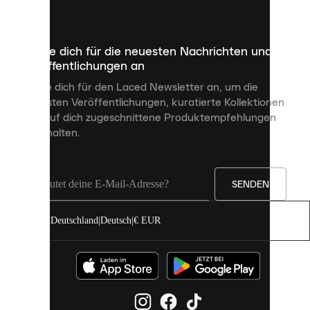
kleine
Dateien,
die
dazu
Melde dich für die neuesten Nachrichten und
dienen,
Veröffentlichungen an
dir
personalisierte
Melde dich für den Laced Newsletter an, um die
Inhalte
neuesten Veröffentlichungen, kuratierte Kollektionen
anzuzeigen
und auf dich zugeschnittene Produktempfehlungen
und
zu erhalten.
deine
Erfahrung
auf
unserer
Seite
SENDEN
zu
verbessern.
Deutschland
|
Deutsch
|
€ EUR
Du
kannst
alle
Cookies
zulassen
oder
sie