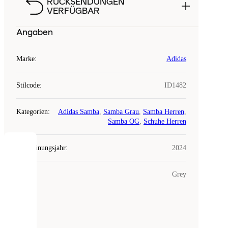
RÜCKSENDUNGEN
VERFÜGBAR
Angaben
Marke
:
Adidas
Stilcode
:
ID1482
Kategorien
:
Adidas Samba
,
Samba Grau
,
Samba Herren
,
Samba OG
,
Schuhe Herren
Erscheinungsjahr
:
2024
COOKIES
Farbe
:
Grey
Laced
verwendet
Cookies.
Cookies
sind