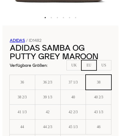
ADIDAS
/
ID1482
ADIDAS SAMBA OG
PUTTY GREY MAROON
Verfügbare Größen
:
UK
EU
US
36
36 2/3
37 1/3
38
38 2/3
39 1/3
40
40 2/3
41 1/3
42
42 2/3
43 1/3
44
44 2/3
45 1/3
46