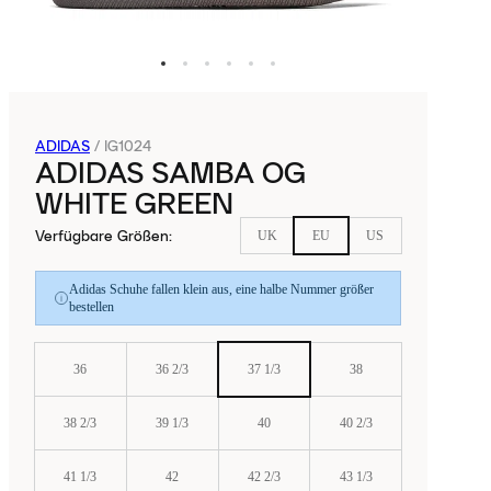
ADIDAS
/
IG1024
ADIDAS SAMBA OG
WHITE GREEN
Verfügbare Größen
:
UK
EU
US
Adidas Schuhe fallen klein aus, eine halbe Nummer größer
bestellen
36
36 2/3
37 1/3
38
38 2/3
39 1/3
40
40 2/3
41 1/3
42
42 2/3
43 1/3