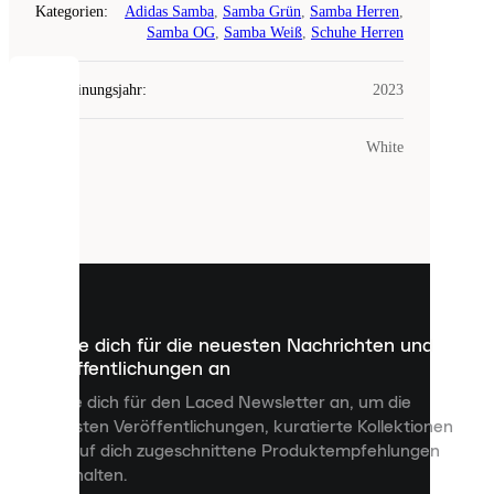
Kategorien
:
Adidas Samba
,
Samba Grün
,
Samba Herren
,
Samba OG
,
Samba Weiß
,
Schuhe Herren
Erscheinungsjahr
:
2023
COOKIES
Farbe
:
White
Laced
verwendet
Cookies.
Cookies
sind
kleine
Dateien,
die
dazu
Melde dich für die neuesten Nachrichten und
dienen,
Veröffentlichungen an
dir
personalisierte
Melde dich für den Laced Newsletter an, um die
Inhalte
neuesten Veröffentlichungen, kuratierte Kollektionen
anzuzeigen
und auf dich zugeschnittene Produktempfehlungen
und
zu erhalten.
deine