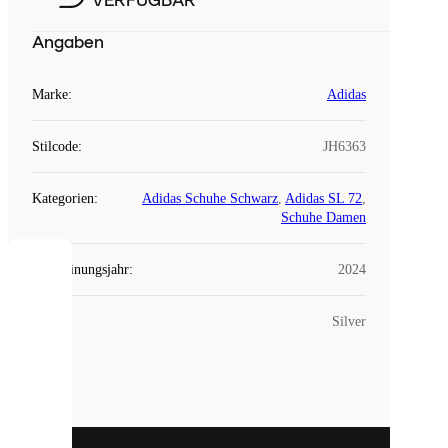
VERFÜGBAR
Angaben
Marke
:
Adidas
Stilcode
:
JH6363
Kategorien
:
Adidas Schuhe Schwarz
,
Adidas SL 72
,
Schuhe Damen
Erscheinungsjahr
:
2024
COOKIES
Farbe
:
Silver
Laced
verwendet
Cookies.
Cookies
sind
kleine
Dateien,