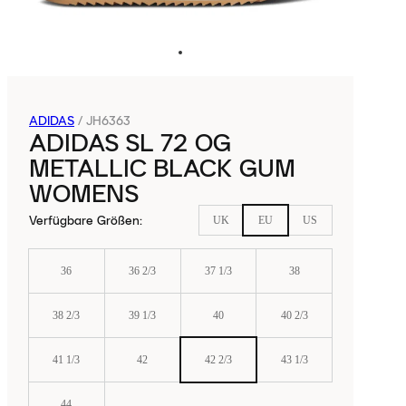
ADIDAS
/
JH6363
ADIDAS SL 72 OG
METALLIC BLACK GUM
WOMENS
Verfügbare Größen
:
UK
EU
US
36
36 2/3
37 1/3
38
38 2/3
39 1/3
40
40 2/3
41 1/3
42
42 2/3
43 1/3
44