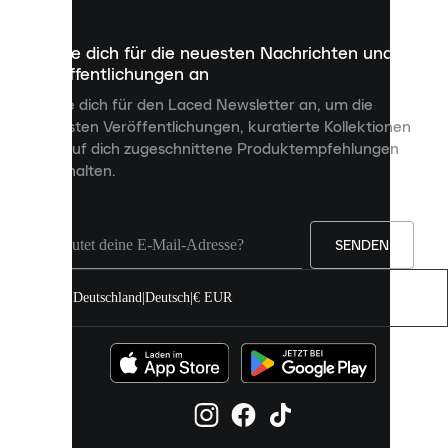
die
dazu
Melde dich für die neuesten Nachrichten und
dienen,
Veröffentlichungen an
dir
personalisierte
Melde dich für den Laced Newsletter an, um die
Inhalte
neuesten Veröffentlichungen, kuratierte Kollektionen
anzuzeigen
und auf dich zugeschnittene Produktempfehlungen
und
zu erhalten.
deine
Erfahrung
auf
unserer
Seite
SENDEN
zu
verbessern.
Deutschland
|
Deutsch
|
€ EUR
Du
kannst
alle
Cookies
zulassen
oder
sie
einzeln