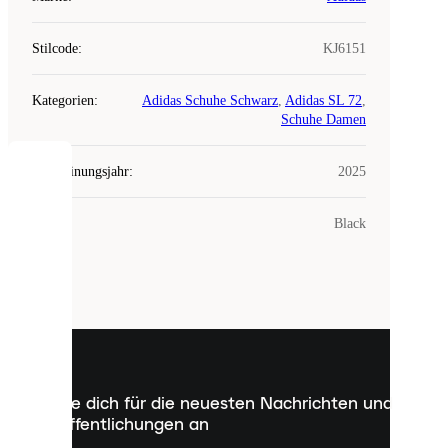
Stilcode
:
KJ6151
Kategorien
:
Adidas Schuhe Schwarz
,
Adidas SL 72
,
Schuhe Damen
Erscheinungsjahr
:
2025
COOKIES
Farbe
:
Black
Laced
verwendet
Cookies.
Cookies
sind
kleine
Dateien,
die
dazu
Melde dich für die neuesten Nachrichten und
dienen,
Veröffentlichungen an
dir
personalisierte