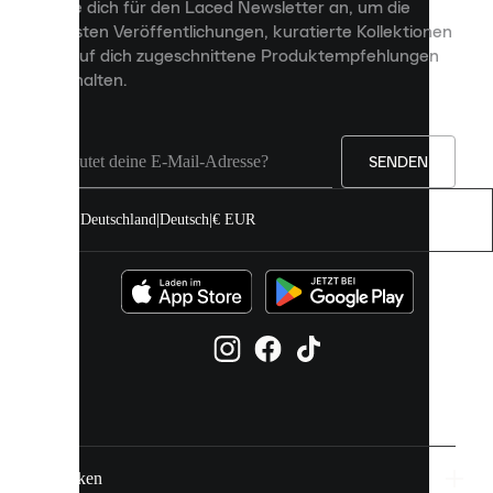
Melde dich für den Laced Newsletter an, um die
Inhalte
neuesten Veröffentlichungen, kuratierte Kollektionen
anzuzeigen
und auf dich zugeschnittene Produktempfehlungen
und
zu erhalten.
deine
Erfahrung
auf
unserer
Seite
SENDEN
zu
verbessern.
Deutschland
|
Deutsch
|
€ EUR
Du
kannst
alle
Cookies
zulassen
oder
sie
einzeln
in
deinen
Einstellungen
verwalten.
Marken