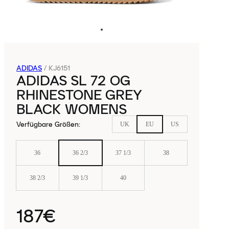
ADIDAS
/
KJ6151
ADIDAS SL 72 OG
RHINESTONE GREY
BLACK WOMENS
Verfügbare Größen
:
UK
EU
US
36
36 2/3
37 1/3
38
38 2/3
39 1/3
40
187€