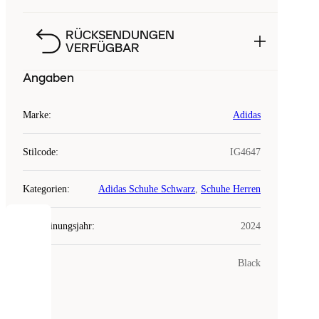
RÜCKSENDUNGEN
VERFÜGBAR
Angaben
Marke
:
Adidas
Stilcode
:
IG4647
Kategorien
:
Adidas Schuhe Schwarz
,
Schuhe Herren
Erscheinungsjahr
:
2024
COOKIES
Farbe
:
Black
Laced
verwendet
Cookies.
Cookies