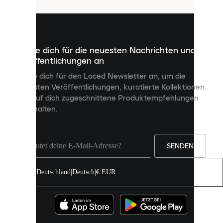
sind
kleine
Dateien,
die
dazu
Melde dich für die neuesten Nachrichten und
dienen,
Veröffentlichungen an
dir
personalisierte
Melde dich für den Laced Newsletter an, um die
Inhalte
neuesten Veröffentlichungen, kuratierte Kollektionen
anzuzeigen
und auf dich zugeschnittene Produktempfehlungen
und
zu erhalten.
deine
Erfahrung
auf
unserer
Seite
SENDEN
zu
verbessern.
Deutschland
|
Deutsch
|
€ EUR
Du
kannst
alle
Cookies
zulassen
oder