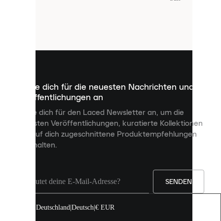
Laced
verwendet
Cookies.
Cookies
sind
kleine
Dateien,
die
dazu
Melde dich für die neuesten Nachrichten und
dienen,
Veröffentlichungen an
dir
personalisierte
Melde dich für den Laced Newsletter an, um die
Inhalte
neuesten Veröffentlichungen, kuratierte Kollektionen
anzuzeigen
und auf dich zugeschnittene Produktempfehlungen
und
zu erhalten.
deine
Erfahrung
auf
unserer
Seite
SENDEN
zu
verbessern.
Deutschland
|
Deutsch
|
€ EUR
Du
kannst