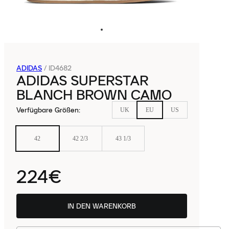
ADIDAS
/
ID4682
ADIDAS SUPERSTAR
BLANCH BROWN CAMO
Verfügbare Größen
:
UK
EU
US
42
42 2/3
43 1/3
224€
IN DEN WARENKORB