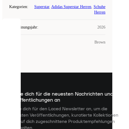
Kategorien
:
Superstar
,
Adidas Superstar Herren
,
Schuhe
Herren
Erscheinungsjahr
:
2026
COOKIES
Farbe
:
Brown
Laced
verwendet
Cookies.
Cookies
sind
kleine
Dateien,
die
dazu
Melde dich für die neuesten Nachrichten und
dienen,
Veröffentlichungen an
dir
personalisierte
Melde dich für den Laced Newsletter an, um die
Inhalte
neuesten Veröffentlichungen, kuratierte Kollektionen
anzuzeigen
und auf dich zugeschnittene Produktempfehlungen
und
zu erhalten.
deine