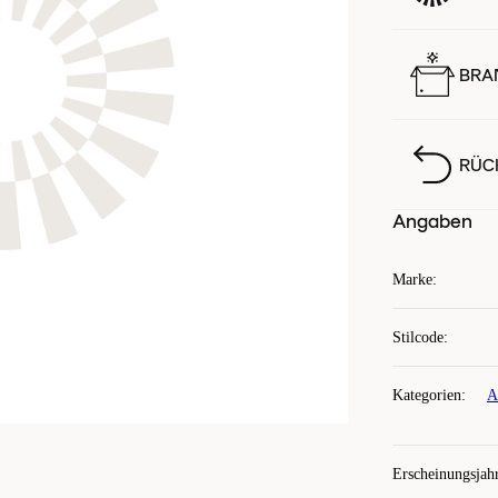
BRA
RÜC
Angaben
Marke
:
Stilcode
:
Kategorien
:
A
Erscheinungsjah