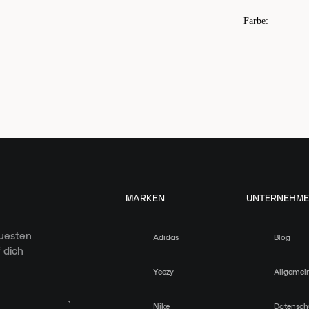
Farbe
:
MARKEN
UNTERNEHM
euesten
Adidas
Blog
 dich
Yeezy
Allgemei
Nike
Datensch