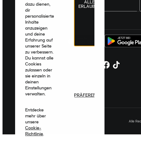
ALLE
dazu dienen,
ERLAUBEN
dir
personalisierte
Deutschland
|
Deutsch
|
€ EUR
Inhalte
anzuzeigen
und deine
Erfahrung auf
unserer Seite
zu verbessern.
Du kannst alle
Cookies
zulassen oder
sie einzeln in
deinen
Einstellungen
verwalten.
PRÄFERENZEN
Entdecke
mehr über
Alle Re
unsere
Cookie-
Richtlinie
.