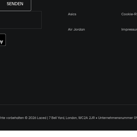
SENDEN
Asics
Cookie-Ri
Air Jordan
Impress
chte vorbehalten © 2026 Laced | 7 Bell Yard, London, WC2A 2JR • Unternehmensnummer 