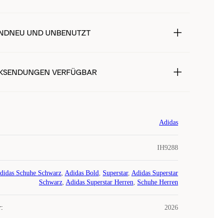
NDNEU UND UNBENUTZT
KSENDUNGEN VERFÜGBAR
Adidas
IH9288
didas Schuhe Schwarz
,
Adidas Bold
,
Superstar
,
Adidas Superstar
Schwarz
,
Adidas Superstar Herren
,
Schuhe Herren
r
:
2026