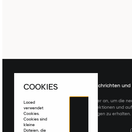
COOKIES
Melde dich für die neuesten Nachrichten und
Veröffentlichungen an
Melde dich für den Laced Newsletter an, um die n
Laced
Veröffentlichungen, kuratierte Kollektionen und auf
verwendet
zugeschnittene Produktempfehlungen zu erhalten.
Cookies.
Cookies sind
kleine
Dateien, die