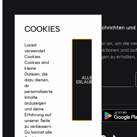
COOKIES
Melde dich für die neuesten Nachrichten und
Veröffentlichungen an
Melde dich für den Laced Newsletter an, um die n
Laced
Veröffentlichungen, kuratierte Kollektionen und auf
verwendet
zugeschnittene Produktempfehlungen zu erhalten.
Cookies.
Cookies sind
kleine
Dateien, die
ALLE
dazu dienen,
ERLAUBEN
dir
personalisierte
Deutschland
|
Deutsch
|
€ EUR
Inhalte
anzuzeigen
und deine
Erfahrung auf
unserer Seite
zu verbessern.
Du kannst alle