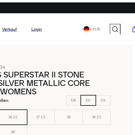
Verkauf
Login
€ EUR
34
 SUPERSTAR II STONE
SILVER METALLIC CORE
 WOMENS
ößen
:
UK
EU
US
36 2/3
37 1/3
38
38 2/3
40