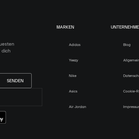
MARKEN
UNTERNEHM
euesten
Adidas
Blog
 dich
Yeezy
Allgemei
Nike
Datensch
SENDEN
Asics
Cookie-Ri
Air Jordan
Impress