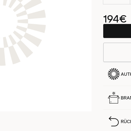
194€
AUTH
BRA
RÜC