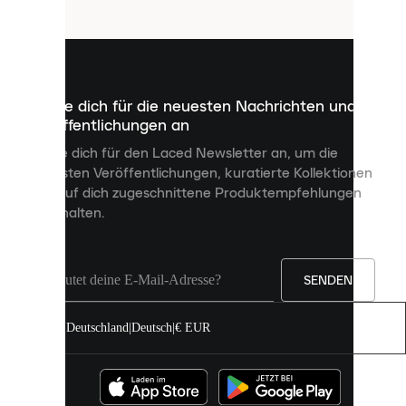
Cookies
sind
kleine
Dateien,
die
dazu
Melde dich für die neuesten Nachrichten und
dienen,
Veröffentlichungen an
dir
personalisierte
Melde dich für den Laced Newsletter an, um die
Inhalte
neuesten Veröffentlichungen, kuratierte Kollektionen
anzuzeigen
und auf dich zugeschnittene Produktempfehlungen
und
zu erhalten.
deine
Erfahrung
auf
unserer
Seite
SENDEN
zu
verbessern.
Deutschland
|
Deutsch
|
€ EUR
Du
kannst
alle
Cookies
zulassen