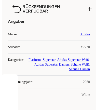
RÜCKSENDUNGEN
VERFÜGBAR
Angaben
Marke
:
Adidas
Stilcode
:
FY7730
Kategorien
:
Platform
,
Superstar
,
Adidas Superstar Weiß
,
Adidas Superstar Damen
,
Schuhe Weiß
,
Schuhe Damen
Erscheinungsjahr
:
2020
COOKIES
Farbe
:
White
Laced
verwendet
Cookies.