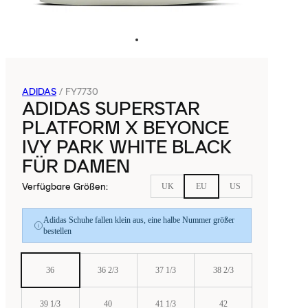
ADIDAS
/
FY7730
ADIDAS SUPERSTAR
PLATFORM X BEYONCE
IVY PARK WHITE BLACK
FÜR DAMEN
Verfügbare Größen
:
UK
EU
US
Adidas Schuhe fallen klein aus, eine halbe Nummer größer
bestellen
36
36 2/3
37 1/3
38 2/3
39 1/3
40
41 1/3
42