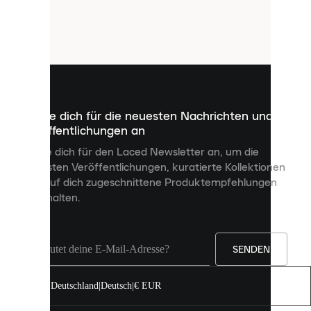
verwendet
Cookies.
Cookies
sind
kleine
Dateien,
die
dazu
Melde dich für die neuesten Nachrichten und
dienen,
Veröffentlichungen an
dir
personalisierte
Melde dich für den Laced Newsletter an, um die
Inhalte
neuesten Veröffentlichungen, kuratierte Kollektionen
anzuzeigen
und auf dich zugeschnittene Produktempfehlungen
und
zu erhalten.
deine
Erfahrung
auf
unserer
Seite
SENDEN
zu
verbessern.
Deutschland
|
Deutsch
|
€ EUR
Du
kannst