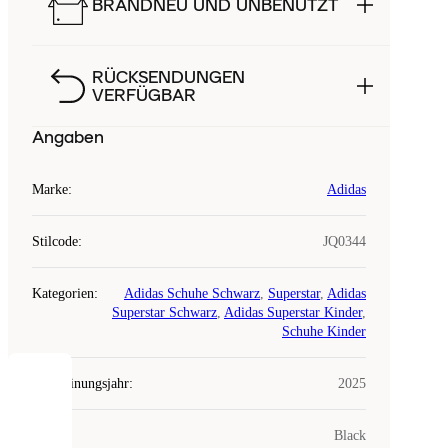
BRANDNEU UND UNBENUTZT
RÜCKSENDUNGEN
VERFÜGBAR
Angaben
Marke
:
Adidas
Stilcode
:
JQ0344
Kategorien
:
Adidas Schuhe Schwarz
,
Superstar
,
Adidas
Superstar Schwarz
,
Adidas Superstar Kinder
,
Schuhe Kinder
Erscheinungsjahr
:
2025
COOKIES
Farbe
:
Black
Laced