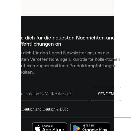
Cookies
sind
kleine
Dateien,
die
dazu
Melde dich für die neuesten Nachrichten und
dienen,
Veröffentlichungen an
dir
personalisierte
Melde dich für den Laced Newsletter an, um die
Inhalte
neuesten Veröffentlichungen, kuratierte Kollektionen
anzuzeigen
und auf dich zugeschnittene Produktempfehlungen
und
zu erhalten.
deine
Erfahrung
auf
unserer
Seite
SENDEN
zu
verbessern.
Deutschland
|
Deutsch
|
€ EUR
Du
kannst
alle
Cookies