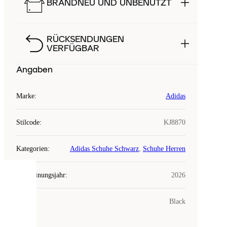
BRANDNEU UND UNBENUTZT
RÜCKSENDUNGEN
VERFÜGBAR
Angaben
Marke
:
Adidas
Stilcode
:
KJ8870
Kategorien
:
Adidas Schuhe Schwarz
,
Schuhe Herren
Erscheinungsjahr
:
2026
COOKIES
Farbe
:
Black
Laced
verwendet
Cookies.