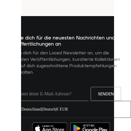
Cookies
sind
kleine
Dateien,
die
dazu
Melde dich für die neuesten Nachrichten und
dienen,
Veröffentlichungen an
dir
personalisierte
Melde dich für den Laced Newsletter an, um die
Inhalte
neuesten Veröffentlichungen, kuratierte Kollektionen
anzuzeigen
und auf dich zugeschnittene Produktempfehlungen
und
zu erhalten.
deine
Erfahrung
auf
unserer
Seite
SENDEN
zu
verbessern.
Deutschland
|
Deutsch
|
€ EUR
Du
kannst
alle
Cookies