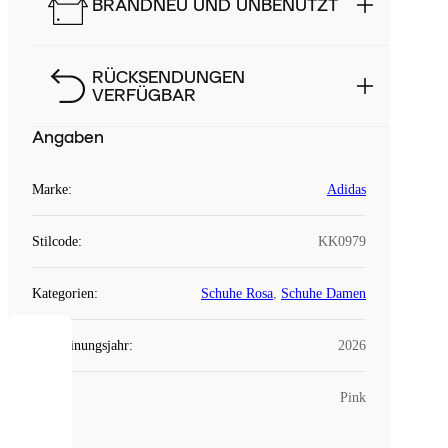
BRANDNEU UND UNBENUTZT
RÜCKSENDUNGEN
VERFÜGBAR
Angaben
Marke
:
Adidas
Stilcode
:
KK0979
Kategorien
:
Schuhe Rosa
,
Schuhe Damen
Erscheinungsjahr
:
2026
COOKIES
Farbe
:
Pink
Laced
verwendet
Cookies.