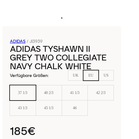
ADIDAS
/
JI3939
ADIDAS TYSHAWN II
GREY TWO COLLEGIATE
NAVY CHALK WHITE
Verfügbare Größen
:
UK
EU
US
37 1/3
40 2/3
41 1/3
42 2/3
43 1/3
45 1/3
46
185€