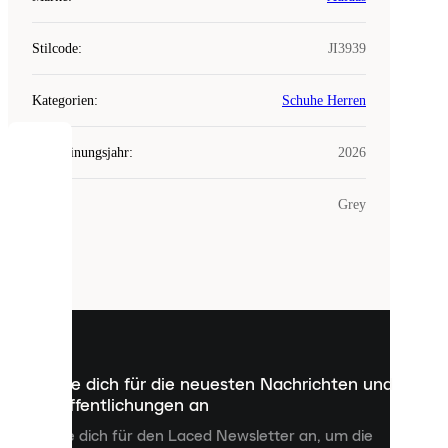
Stilcode
:
JI3939
Kategorien
:
Schuhe Herren
Erscheinungsjahr
:
2026
COOKIES
Farbe
:
Grey
Laced
verwendet
Cookies.
Cookies
sind
kleine
Dateien,
die
dazu
Melde dich für die neuesten Nachrichten und
dienen,
Veröffentlichungen an
dir
personalisierte
Melde dich für den Laced Newsletter an, um die
Inhalte