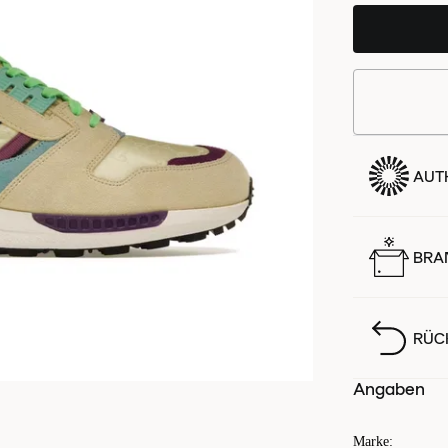
AUTH
BRA
RÜC
Angaben
Marke
: