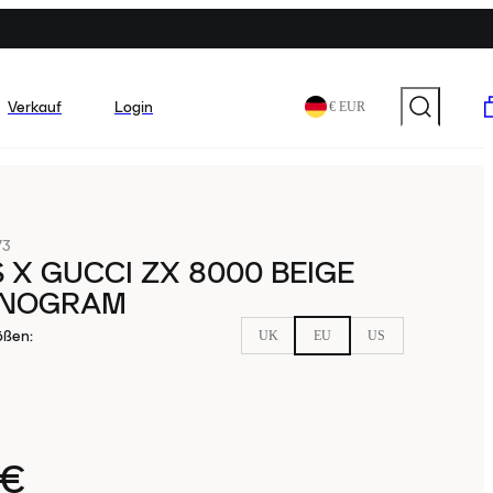
Verkauf
Login
€ EUR
73
 X GUCCI ZX 8000 BEIGE
NOGRAM
ößen
:
UK
EU
US
9€