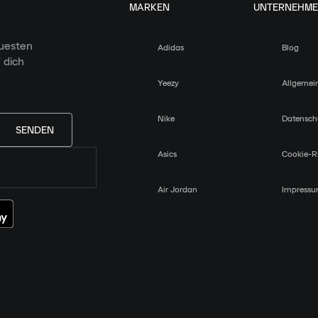
MARKEN
UNTERNEHM
euesten
Adidas
Blog
 dich
Yeezy
Allgemei
Nike
Datensch
SENDEN
Asics
Cookie-Ri
Air Jordan
Impress