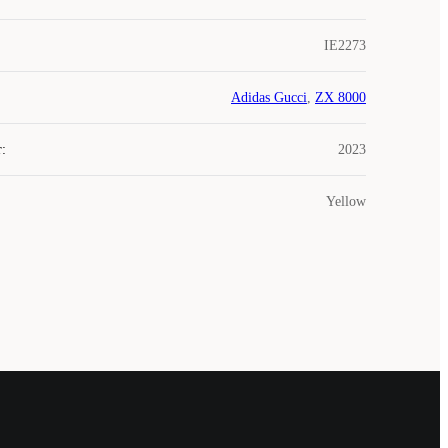
IE2273
Adidas Gucci
,
ZX 8000
r
:
2023
Yellow