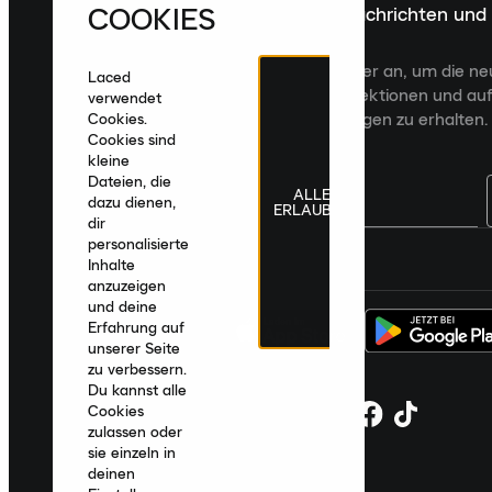
COOKIES
Melde dich für die neuesten Nachrichten und
Veröffentlichungen an
Melde dich für den Laced Newsletter an, um die n
Laced
Veröffentlichungen, kuratierte Kollektionen und auf
verwendet
zugeschnittene Produktempfehlungen zu erhalten.
Cookies.
Cookies sind
kleine
Dateien, die
ALLE
dazu dienen,
ERLAUBEN
dir
personalisierte
Deutschland
|
Deutsch
|
€ EUR
Inhalte
anzuzeigen
und deine
Erfahrung auf
unserer Seite
zu verbessern.
Du kannst alle
Cookies
zulassen oder
sie einzeln in
deinen