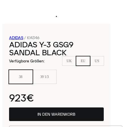
ADIDAS
/
KI4346
ADIDAS Y-3 GSG9
SANDAL BLACK
Verfügbare Größen
:
UK
EU
US
38
39 1/3
923€
IN DEN WARENKORB