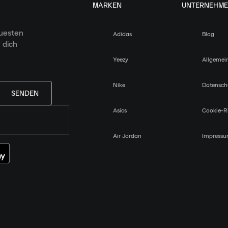
MARKEN
UNTERNEHM
euesten
Adidas
Blog
 dich
Yeezy
Allgemei
Nike
Datensch
SENDEN
Asics
Cookie-Ri
Air Jordan
Impress