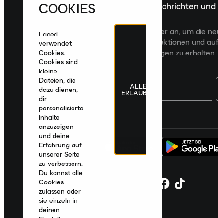
COOKIES
Melde dich für die neuesten Nachrichten und
Veröffentlichungen an
Melde dich für den Laced Newsletter an, um die n
Laced
Veröffentlichungen, kuratierte Kollektionen und auf
verwendet
zugeschnittene Produktempfehlungen zu erhalten.
Cookies.
Cookies sind
kleine
Dateien, die
ALLE
dazu dienen,
ERLAUBEN
dir
personalisierte
Deutschland
|
Deutsch
|
€ EUR
Inhalte
anzuzeigen
und deine
Erfahrung auf
unserer Seite
zu verbessern.
Du kannst alle
Cookies
zulassen oder
sie einzeln in
deinen