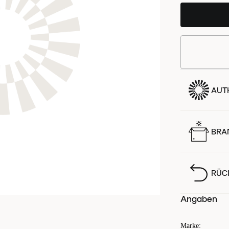
AUTH
BRA
RÜC
Angaben
Marke
: