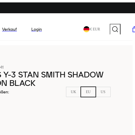
Verkauf
Login
€ EUR
41
 Y-3 STAN SMITH SHADOW
N BLACK
ößen
:
UK
EU
US