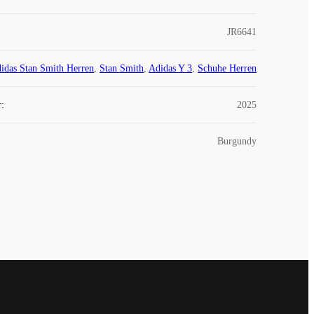
JR6641
idas Stan Smith Herren
,
Stan Smith
,
Adidas Y 3
,
Schuhe Herren
r
:
2025
Burgundy