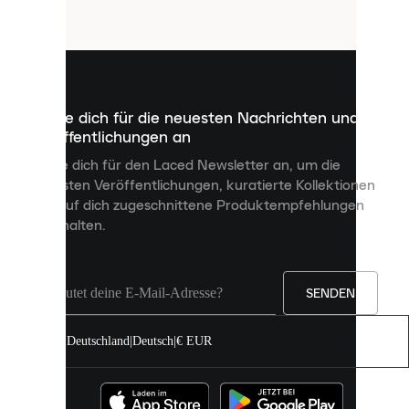
Cookies
sind
kleine
Dateien,
die
dazu
Melde dich für die neuesten Nachrichten und
dienen,
Veröffentlichungen an
dir
personalisierte
Melde dich für den Laced Newsletter an, um die
Inhalte
neuesten Veröffentlichungen, kuratierte Kollektionen
anzuzeigen
und auf dich zugeschnittene Produktempfehlungen
und
zu erhalten.
deine
Erfahrung
auf
unserer
Seite
SENDEN
zu
verbessern.
Deutschland
|
Deutsch
|
€ EUR
Du
kannst
alle
Cookies