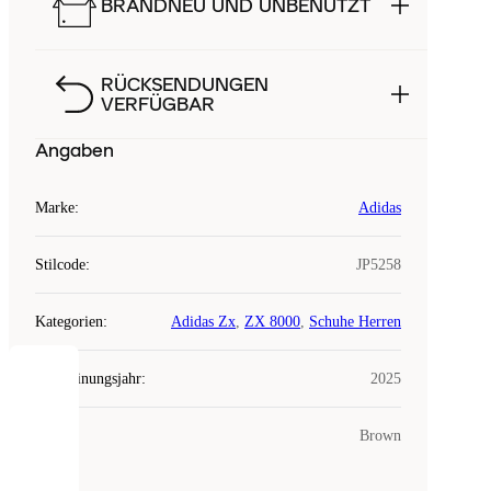
BRANDNEU UND UNBENUTZT
RÜCKSENDUNGEN
VERFÜGBAR
Angaben
Marke
:
Adidas
Stilcode
:
JP5258
Kategorien
:
Adidas Zx
,
ZX 8000
,
Schuhe Herren
Erscheinungsjahr
:
2025
COOKIES
Farbe
:
Brown
Laced
verwendet
Cookies.