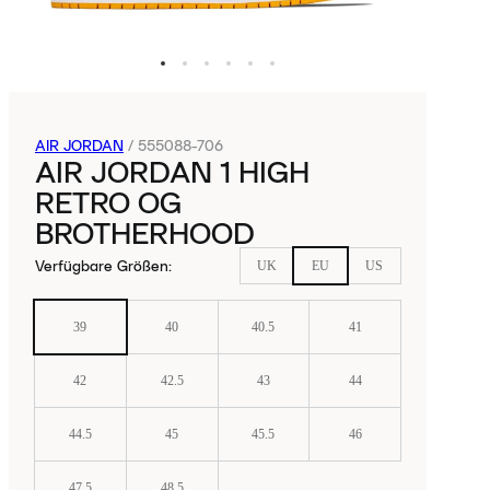
AIR JORDAN
/
555088-706
AIR JORDAN 1 HIGH
RETRO OG
BROTHERHOOD
Verfügbare Größen
:
UK
EU
US
39
40
40.5
41
42
42.5
43
44
44.5
45
45.5
46
47.5
48.5