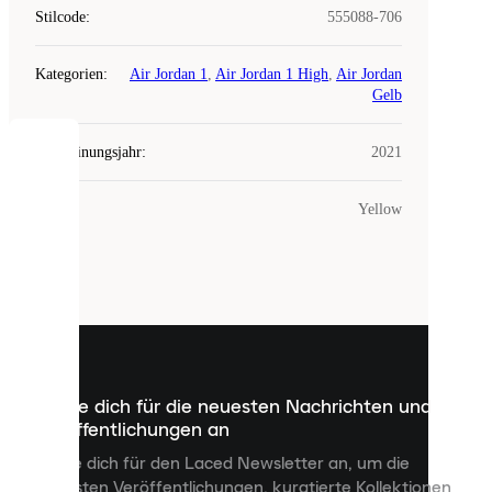
Stilcode
:
555088-706
Kategorien
:
Air Jordan 1
,
Air Jordan 1 High
,
Air Jordan
Gelb
Erscheinungsjahr
:
2021
COOKIES
Farbe
:
Yellow
Laced
verwendet
Cookies.
Cookies
sind
kleine
Dateien,
die
dazu
Melde dich für die neuesten Nachrichten und
dienen,
Veröffentlichungen an
dir
personalisierte
Melde dich für den Laced Newsletter an, um die
Inhalte
neuesten Veröffentlichungen, kuratierte Kollektionen