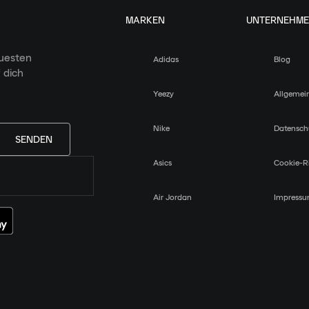
MARKEN
UNTERNEHM
euesten
Adidas
Blog
 dich
Yeezy
Allgemei
Nike
Datensch
SENDEN
Asics
Cookie-Ri
Air Jordan
Impress