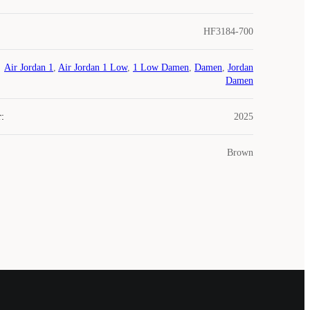
HF3184-700
Air Jordan 1
,
Air Jordan 1 Low
,
1 Low Damen
,
Damen
,
Jordan
Damen
r
:
2025
Brown