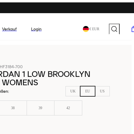
Verkauf
Login
€ EUR
HF3184-700
RDAN 1 LOW BROOKLYN
 WOMENS
ößen
:
UK
EU
US
38
39
42