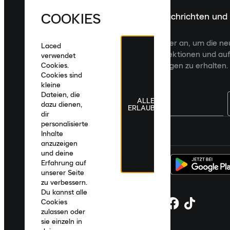
COOKIES
Melde dich für die neuesten Nachrichten und
Veröffentlichungen an
Melde dich für den Laced Newsletter an, um die n
Laced
Veröffentlichungen, kuratierte Kollektionen und auf
verwendet
zugeschnittene Produktempfehlungen zu erhalten.
Cookies.
Cookies sind
kleine
Dateien, die
ALLE
dazu dienen,
ERLAUBEN
dir
personalisierte
Deutschland
|
Deutsch
|
€ EUR
Inhalte
anzuzeigen
und deine
Erfahrung auf
unserer Seite
zu verbessern.
Du kannst alle
Cookies
zulassen oder
sie einzeln in