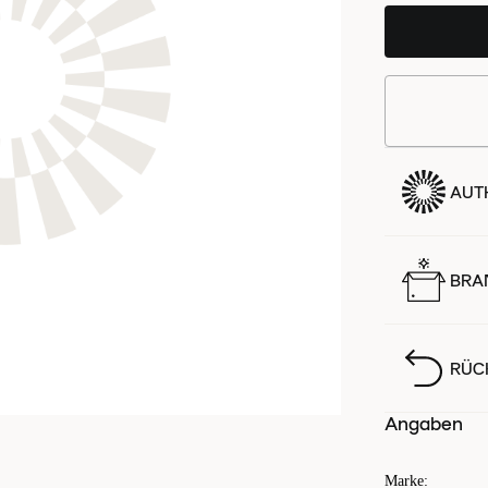
AUTH
BRA
RÜC
Angaben
Marke
: