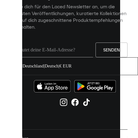
personalisierte
Melde dich für den Laced Newsletter an, um die
Inhalte
neuesten Veröffentlichungen, kuratierte Kollektionen
anzuzeigen
und auf dich zugeschnittene Produktempfehlungen
und
zu erhalten.
deine
Erfahrung
auf
unserer
Seite
SENDEN
zu
verbessern.
Deutschland
|
Deutsch
|
€ EUR
Du
kannst
alle
Cookies
zulassen
oder
sie
einzeln
in
deinen
Einstellungen
verwalten.