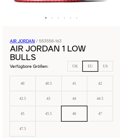
AIR JORDAN
/
553558-163
AIR JORDAN 1 LOW
BULLS
Verfügbare Größen
:
UK
EU
US
40
40.5
41
42
42.5
43
44
44.5
45
45.5
46
47
47.5