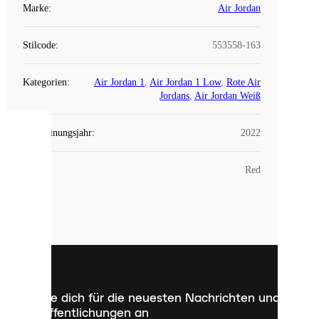
Marke
:
Air Jordan
Stilcode
:
553558-163
Kategorien
:
Air Jordan 1
,
Air Jordan 1 Low
,
Rote Air
Jordans
,
Air Jordan Weiß
Erscheinungsjahr
:
2022
COOKIES
Farbe
:
Red
Laced
verwendet
Cookies.
Cookies
sind
kleine
Dateien,
die
dazu
Melde dich für die neuesten Nachrichten und
dienen,
Veröffentlichungen an
dir