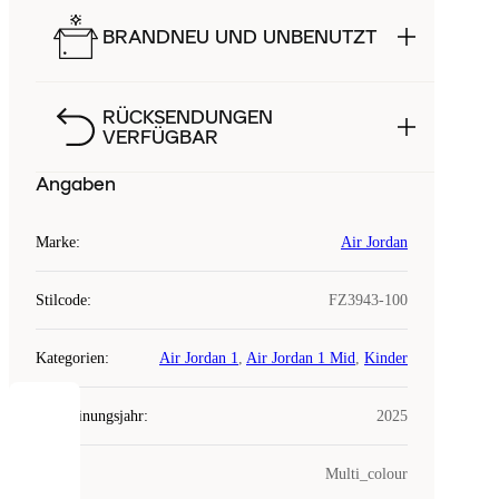
BRANDNEU UND UNBENUTZT
RÜCKSENDUNGEN
VERFÜGBAR
Angaben
Marke
:
Air Jordan
Stilcode
:
FZ3943-100
Kategorien
:
Air Jordan 1
,
Air Jordan 1 Mid
,
Kinder
Erscheinungsjahr
:
2025
COOKIES
Farbe
:
Multi_colour
Laced