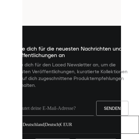
verwendet
Cookies.
Cookies
sind
kleine
Dateien,
die
dazu
Melde dich für die neuesten Nachrichten und
dienen,
Veröffentlichungen an
dir
personalisierte
Melde dich für den Laced Newsletter an, um die
Inhalte
neuesten Veröffentlichungen, kuratierte Kollektionen
anzuzeigen
und auf dich zugeschnittene Produktempfehlungen
und
zu erhalten.
deine
Erfahrung
auf
unserer
Seite
SENDEN
zu
verbessern.
Deutschland
|
Deutsch
|
€ EUR
Du
kannst
alle