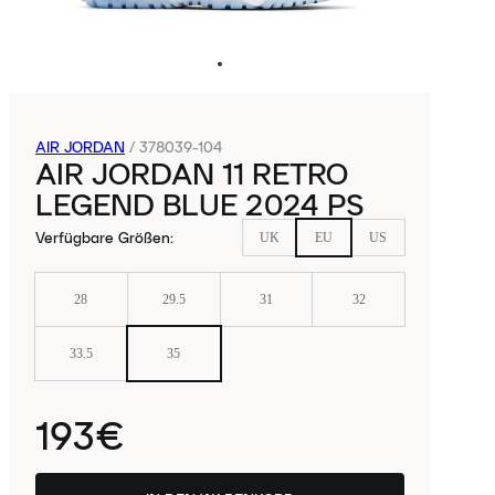
AIR JORDAN
/
378039-104
AIR JORDAN 11 RETRO
LEGEND BLUE 2024 PS
Verfügbare Größen
:
UK
EU
US
28
29.5
31
32
33.5
35
193€