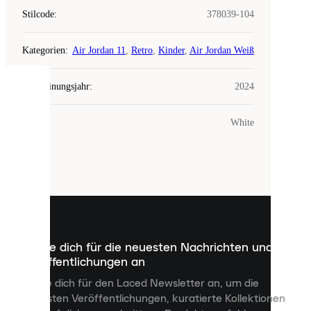
Stilcode
:
378039-104
Kategorien
:
Air Jordan 11
,
Retro
,
Kinder
,
Air Jordan Weiß
Erscheinungsjahr
:
2024
COOKIES
Farbe
:
White
Laced
verwendet
Cookies.
Cookies
sind
kleine
Dateien,
die
dazu
Melde dich für die neuesten Nachrichten und
dienen,
Veröffentlichungen an
dir
personalisierte
Melde dich für den Laced Newsletter an, um die
Inhalte
neuesten Veröffentlichungen, kuratierte Kollektionen
anzuzeigen