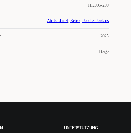
IH2095-200
Air Jordan 4
,
Retro
,
Toddler Jordans
r
:
2025
Beige
EN
UNTERSTÜTZUNG