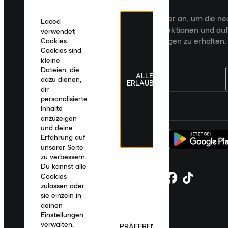
Veröffentlichungen an
Melde dich für den Laced Newsletter an, um die n
Laced
Veröffentlichungen, kuratierte Kollektionen und auf
verwendet
zugeschnittene Produktempfehlungen zu erhalten.
Cookies.
Cookies sind
kleine
Dateien, die
ALLE
dazu dienen,
ERLAUBEN
dir
personalisierte
Deutschland
|
Deutsch
|
€ EUR
Inhalte
anzuzeigen
und deine
Erfahrung auf
unserer Seite
zu verbessern.
Du kannst alle
Cookies
zulassen oder
sie einzeln in
deinen
Einstellungen
verwalten.
PRÄFERENZEN