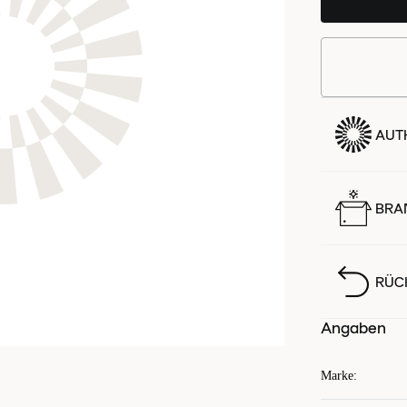
AUTH
BRA
RÜC
Angaben
Marke
: