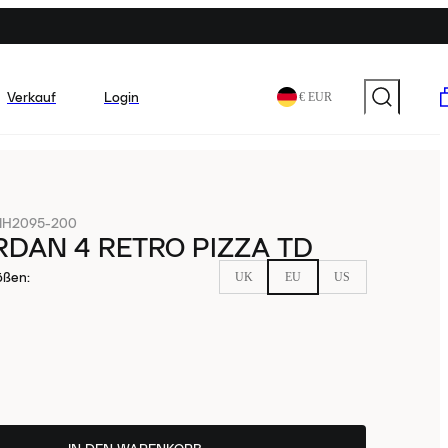
Verkauf
Login
€ EUR
IH2095-200
RDAN 4 RETRO PIZZA TD
ößen
:
UK
EU
US