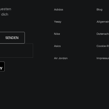
euesten
Adidas
Blog
 dich
Yeezy
Allgemei
Nike
Datensch
SENDEN
Asics
Cookie-Ri
Air Jordan
Impress