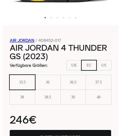
AIR JORDAN
/
408452-017
AIR JORDAN 4 THUNDER
GS (2023)
Verfügbare Größen
:
UK
EU
US
35.5
36
36.5
37.5
38
38.5
39
40
246€