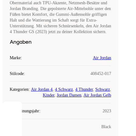
Obermaterial auch TPU-Akzente, Netzmesh-Besätze und
Jordan Branding. Die gepolsterte Air-Mittelsohle unter den
Füßen bietet Komfort, die Gummi-Außensohle griffigen
Halt und die Wattierung im Schaft sorgt für Extra-
Unterstützung. Mit sicheren Schnürsenkeln, den Air Jordan
4 Thunder GS (2023) jetzt zu deiner Kollektion sichern.
Angaben
Marke
:
Air Jordan
Stilcode
:
408452-017
Kategorien
:
Air Jordan 4
,
4 Schwarz
,
4 Thunder
,
Schwarz
,
Kinder
,
Jordan Damen
,
Air Jordan Gelb
Erscheinungsjahr
:
2023
COOKIES
Farbe
:
Black
Laced
verwendet