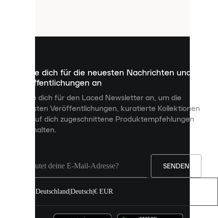
Cookies.
Cookies
sind
kleine
Dateien,
die
dazu
Melde dich für die neuesten Nachrichten und
dienen,
Veröffentlichungen an
dir
personalisierte
Melde dich für den Laced Newsletter an, um die
Inhalte
neuesten Veröffentlichungen, kuratierte Kollektionen
anzuzeigen
und auf dich zugeschnittene Produktempfehlungen
und
zu erhalten.
deine
Erfahrung
auf
unserer
Seite
SENDEN
zu
verbessern.
Deutschland
|
Deutsch
|
€ EUR
Du
kannst
alle