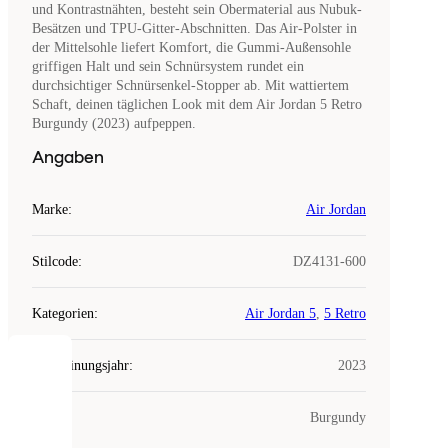
und Kontrastnähten, besteht sein Obermaterial aus Nubuk-
Besätzen und TPU-Gitter-Abschnitten. Das Air-Polster in
der Mittelsohle liefert Komfort, die Gummi-Außensohle
griffigen Halt und sein Schnürsystem rundet ein
durchsichtiger Schnürsenkel-Stopper ab. Mit wattiertem
Schaft, deinen täglichen Look mit dem Air Jordan 5 Retro
Burgundy (2023) aufpeppen.
Angaben
Marke
:
Air Jordan
Stilcode
:
DZ4131-600
Kategorien
:
Air Jordan 5
,
5 Retro
Erscheinungsjahr
:
2023
COOKIES
Farbe
:
Burgundy
Laced
verwendet