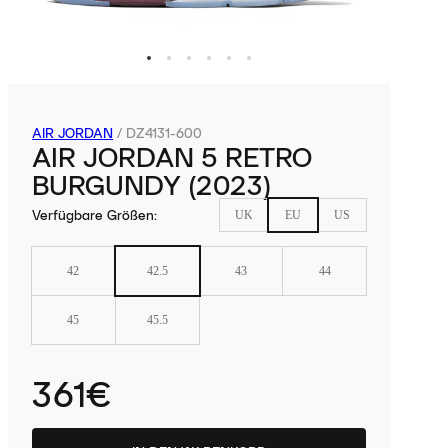
AIR JORDAN
/
DZ4131-600
AIR JORDAN 5 RETRO
BURGUNDY (2023)
Verfügbare Größen
:
UK
EU
US
42
42.5
43
44
45
45.5
361€