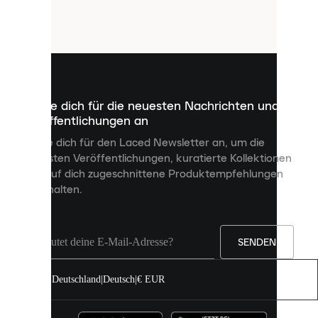
Cookies.
Cookies
sind
kleine
Dateien,
die
dazu
Melde dich für die neuesten Nachrichten und
dienen,
Veröffentlichungen an
dir
personalisierte
Melde dich für den Laced Newsletter an, um die
Inhalte
neuesten Veröffentlichungen, kuratierte Kollektionen
anzuzeigen
und auf dich zugeschnittene Produktempfehlungen
und
zu erhalten.
deine
Erfahrung
auf
unserer
Seite
SENDEN
zu
verbessern.
Deutschland
|
Deutsch
|
€ EUR
Du
kannst
alle