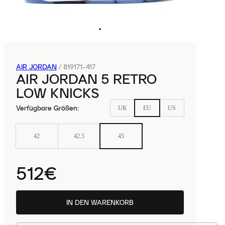
AIR JORDAN
/
819171-417
AIR JORDAN 5 RETRO
LOW KNICKS
Verfügbare Größen
:
UK
EU
US
42
42.5
45
512€
IN DEN WARENKORB