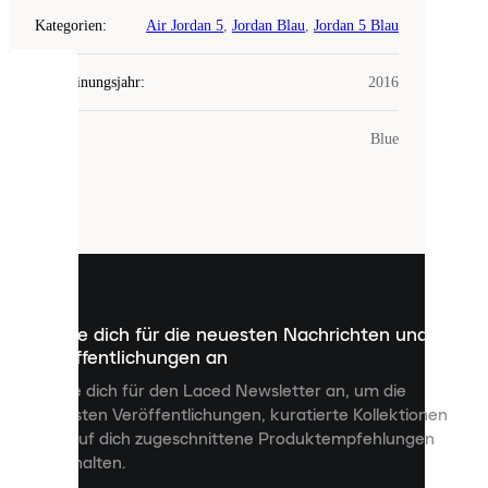
Kategorien
:
Air Jordan 5
,
Jordan Blau
,
Jordan 5 Blau
Erscheinungsjahr
:
2016
COOKIES
Farbe
:
Blue
Laced
verwendet
Cookies.
Cookies
sind
kleine
Dateien,
die
dazu
Melde dich für die neuesten Nachrichten und
dienen,
Veröffentlichungen an
dir
personalisierte
Melde dich für den Laced Newsletter an, um die
Inhalte
neuesten Veröffentlichungen, kuratierte Kollektionen
anzuzeigen
und auf dich zugeschnittene Produktempfehlungen
und
zu erhalten.
deine
Erfahrung