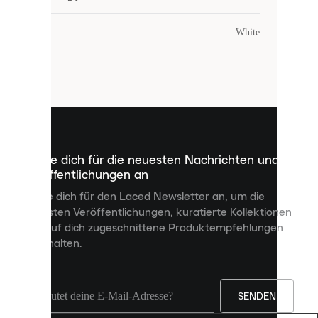
COOKIES
Farbe
:
White
Laced
verwendet
Cookies.
Cookies
sind
kleine
Dateien,
die
dazu
Melde dich für die neuesten Nachrichten und
dienen,
Veröffentlichungen an
dir
personalisierte
Melde dich für den Laced Newsletter an, um die
Inhalte
neuesten Veröffentlichungen, kuratierte Kollektionen
anzuzeigen
und auf dich zugeschnittene Produktempfehlungen
und
zu erhalten.
deine
Erfahrung
auf
unserer
Seite
SENDEN
zu