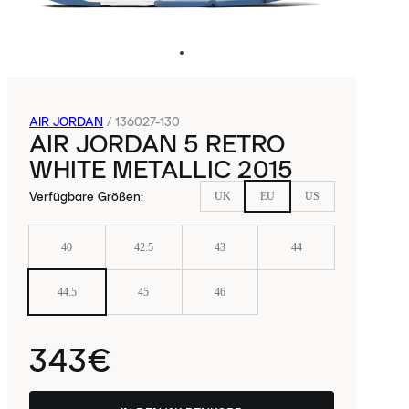
AIR JORDAN
/
136027-130
AIR JORDAN 5 RETRO
WHITE METALLIC 2015
Verfügbare Größen
:
UK
EU
US
40
42.5
43
44
44.5
45
46
343€