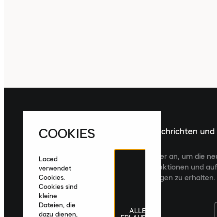
COOKIES
Melde dich für die neuesten Nachrichten und
Veröffentlichungen an
Melde dich für den Laced Newsletter an, um die n
Laced
Veröffentlichungen, kuratierte Kollektionen und auf
verwendet
zugeschnittene Produktempfehlungen zu erhalten.
Cookies.
Cookies sind
kleine
Dateien, die
ALLE
dazu dienen,