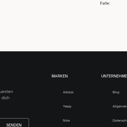
Farbe
:
MARKEN
UNTERNEHM
euesten
Adidas
Blog
 dich
Yeezy
Allgemei
Nike
Datensch
SENDEN