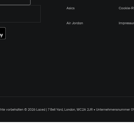
Asics
Cookie-Ri
Air Jordan
Impress
chte vorbehalten © 2026 Laced | 7 Bell Yard, London, WC2A 2JR • Unternehmensnummer 