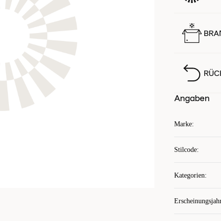
BRA
RÜC
Angaben
Marke
:
Stilcode
:
Kategorien
:
Erscheinungsjah