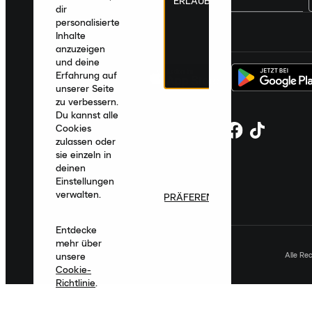
ERLAUBEN
dir
personalisierte
Deutschland
|
Deutsch
|
€ EUR
Inhalte
anzuzeigen
und deine
Erfahrung auf
unserer Seite
zu verbessern.
Du kannst alle
Cookies
zulassen oder
sie einzeln in
deinen
Einstellungen
verwalten.
PRÄFERENZEN
Entdecke
mehr über
Alle Re
unsere
Cookie-
Richtlinie
.