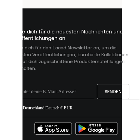
sind
kleine
Dateien,
die
dazu
Melde dich für die neuesten Nachrichten und
dienen,
Veröffentlichungen an
dir
personalisierte
Melde dich für den Laced Newsletter an, um die
Inhalte
neuesten Veröffentlichungen, kuratierte Kollektionen
anzuzeigen
und auf dich zugeschnittene Produktempfehlungen
und
zu erhalten.
deine
Erfahrung
auf
unserer
Seite
SENDEN
zu
verbessern.
Deutschland
|
Deutsch
|
€ EUR
Du
kannst
alle
Cookies
zulassen
oder