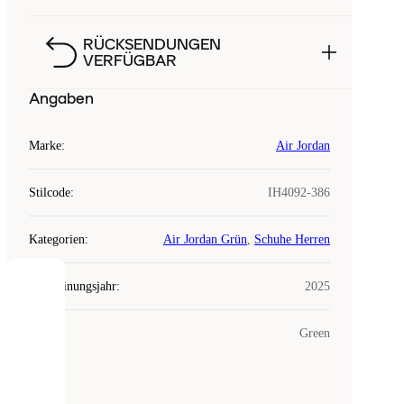
RÜCKSENDUNGEN
VERFÜGBAR
Angaben
Marke
:
Air Jordan
Stilcode
:
IH4092-386
Kategorien
:
Air Jordan Grün
,
Schuhe Herren
Erscheinungsjahr
:
2025
COOKIES
Farbe
:
Green
Laced
verwendet
Cookies.
Cookies