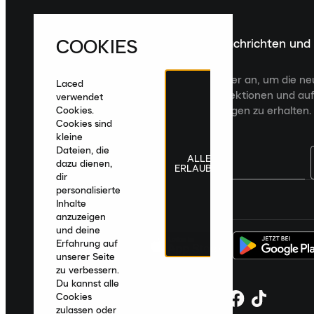
COOKIES
Melde dich für die neuesten Nachrichten und
Veröffentlichungen an
Melde dich für den Laced Newsletter an, um die n
Laced
Veröffentlichungen, kuratierte Kollektionen und auf
verwendet
zugeschnittene Produktempfehlungen zu erhalten.
Cookies.
Cookies sind
kleine
Dateien, die
ALLE
dazu dienen,
ERLAUBEN
dir
personalisierte
Deutschland
|
Deutsch
|
€ EUR
Inhalte
anzuzeigen
und deine
Erfahrung auf
unserer Seite
zu verbessern.
Du kannst alle
Cookies
zulassen oder