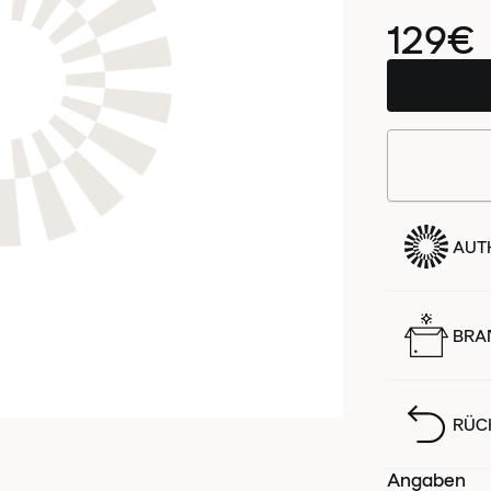
129€
AUTH
BRA
RÜC
Angaben