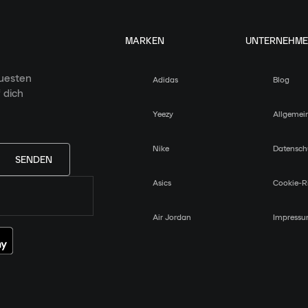
MARKEN
UNTERNEHM
euesten
Adidas
Blog
 dich
Yeezy
Allgemei
Nike
Datensch
SENDEN
Asics
Cookie-Ri
Air Jordan
Impress