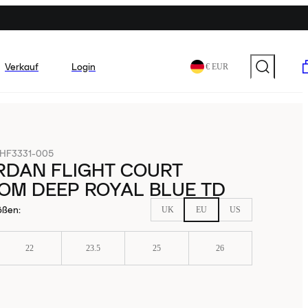
Verkauf
Login
€ EUR
HF3331-005
RDAN FLIGHT COURT
OM DEEP ROYAL BLUE TD
ößen
:
UK
EU
US
22
23.5
25
26