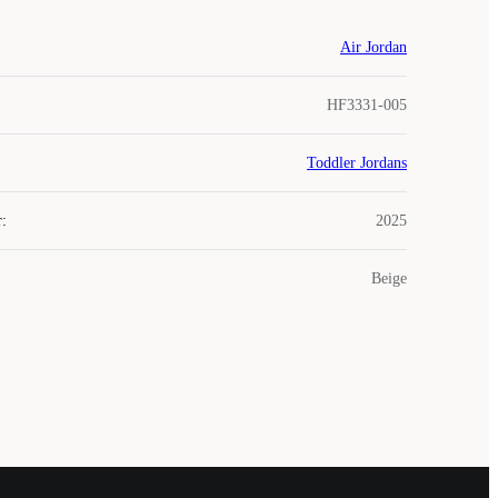
Air Jordan
HF3331-005
Toddler Jordans
r
:
2025
Beige