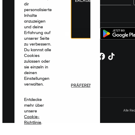
ERLAUBEN
dir
personalisierte
Deutschland
|
Deutsch
|
€ EUR
Inhalte
anzuzeigen
und deine
Erfahrung auf
unserer Seite
zu verbessern.
Du kannst alle
Cookies
zulassen oder
sie einzeln in
deinen
Einstellungen
verwalten.
PRÄFERENZEN
Entdecke
mehr über
Alle Re
unsere
Cookie-
Richtlinie
.