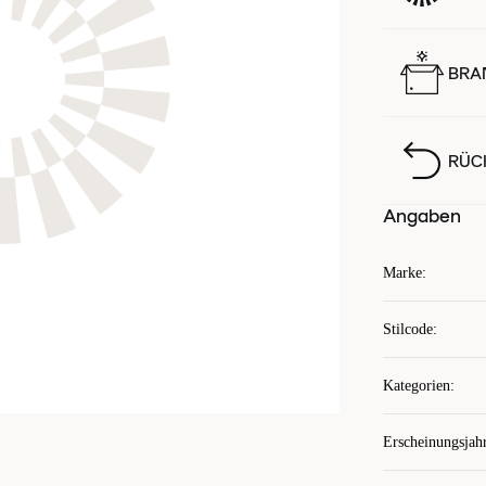
BRA
RÜC
Angaben
Marke
:
Stilcode
:
Kategorien
:
Erscheinungsjah