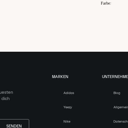
Farbe
:
MARKEN
UNTERNEHM
euesten
Adidas
Blog
 dich
Yeezy
Allgemei
Nike
Datensch
SENDEN