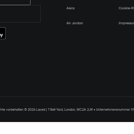
Asics
Cookie-Ri
Air Jordan
Impress
chte vorbehalten © 2026 Laced | 7 Bell Yard, London, WC2A 2JR • Unternehmensnummer 