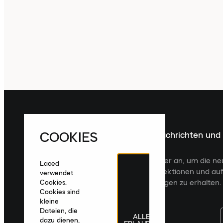
COOKIES
Melde dich für die neuesten Nachrichten und
Veröffentlichungen an
Melde dich für den Laced Newsletter an, um die n
Laced
Veröffentlichungen, kuratierte Kollektionen und auf
verwendet
zugeschnittene Produktempfehlungen zu erhalten.
Cookies.
Cookies sind
kleine
Dateien, die
ALLE
dazu dienen,