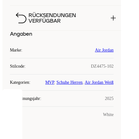
RÜCKSENDUNGEN
VERFÜGBAR
Angaben
Marke
:
Air Jordan
Stilcode
:
DZ4475-102
Kategorien
:
MVP
,
Schuhe Herren
,
Air Jordan Weiß
Erscheinungsjahr
:
2025
COOKIES
Farbe
:
White
Laced
verwendet
Cookies.
Cookies