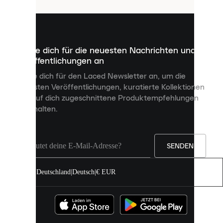
sind
kleine
Dateien,
die
dazu
Melde dich für die neuesten Nachrichten und
dienen,
Veröffentlichungen an
dir
personalisierte
Melde dich für den Laced Newsletter an, um die
Inhalte
neuesten Veröffentlichungen, kuratierte Kollektionen
anzuzeigen
und auf dich zugeschnittene Produktempfehlungen
und
zu erhalten.
deine
Erfahrung
auf
unserer
Seite
SENDEN
zu
verbessern.
Deutschland
|
Deutsch
|
€ EUR
Du
kannst
alle
Cookies
zulassen
oder