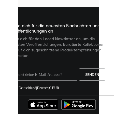
sind
kleine
Dateien,
die
dazu
Melde dich für die neuesten Nachrichten und
dienen,
Veröffentlichungen an
dir
personalisierte
Melde dich für den Laced Newsletter an, um die
Inhalte
neuesten Veröffentlichungen, kuratierte Kollektionen
anzuzeigen
und auf dich zugeschnittene Produktempfehlungen
und
zu erhalten.
deine
Erfahrung
auf
unserer
Seite
SENDEN
zu
verbessern.
Deutschland
|
Deutsch
|
€ EUR
Du
kannst
alle
Cookies
zulassen
oder