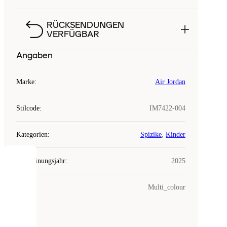
RÜCKSENDUNGEN
VERFÜGBAR
Angaben
Marke
:
Air Jordan
Stilcode
:
IM7422-004
Kategorien
:
Spizike
,
Kinder
Erscheinungsjahr
:
2025
COOKIES
Farbe
:
Multi_colour
Laced
verwendet
Cookies.
Cookies