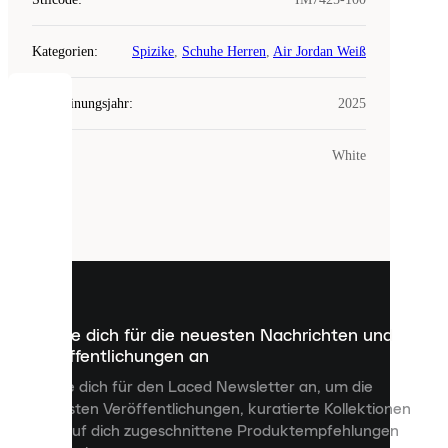
Kategorien
:
Spizike
,
Schuhe Herren
,
Air Jordan Weiß
Erscheinungsjahr
:
2025
COOKIES
Farbe
:
White
Laced
verwendet
Cookies.
Cookies
sind
kleine
Dateien,
die
dazu
Melde dich für die neuesten Nachrichten und
dienen,
Veröffentlichungen an
dir
personalisierte
Melde dich für den Laced Newsletter an, um die
Inhalte
neuesten Veröffentlichungen, kuratierte Kollektionen
anzuzeigen
und auf dich zugeschnittene Produktempfehlungen
und