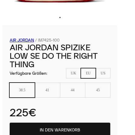
AIR JORDAN
/
IM7425-100
AIR JORDAN SPIZIKE
LOW SE DO THE RIGHT
THING
Verfügbare Größen
:
UK
EU
US
38.5
41
44
45
225€
IN DEN WARENKORB