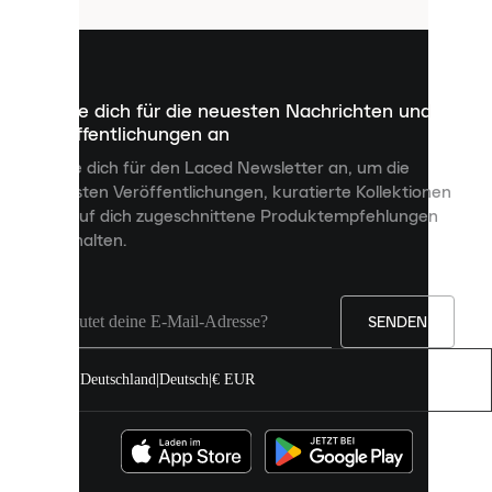
sind
kleine
Dateien,
die
dazu
Melde dich für die neuesten Nachrichten und
dienen,
Veröffentlichungen an
dir
personalisierte
Melde dich für den Laced Newsletter an, um die
Inhalte
neuesten Veröffentlichungen, kuratierte Kollektionen
anzuzeigen
und auf dich zugeschnittene Produktempfehlungen
und
zu erhalten.
deine
Erfahrung
auf
unserer
Seite
SENDEN
zu
verbessern.
Deutschland
|
Deutsch
|
€ EUR
Du
kannst
alle
Cookies
zulassen
oder