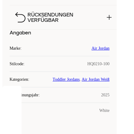
RÜCKSENDUNGEN
VERFÜGBAR
Angaben
Marke
:
Air Jordan
Stilcode
:
HQ0210-100
Kategorien
:
Toddler Jordans
,
Air Jordan Weiß
Erscheinungsjahr
:
2025
COOKIES
Farbe
:
White
Laced
verwendet
Cookies.
Cookies