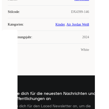
Stilcode
:
DX4399-146
Kategorien
:
Kinder
,
Air Jordan Weiß
Erscheinungsjahr
:
2024
COOKIES
Farbe
:
White
Laced
verwendet
Cookies.
Cookies
sind
kleine
Dateien,
die
dazu
Melde dich für die neuesten Nachrichten und
dienen,
Veröffentlichungen an
dir
personalisierte
Melde dich für den Laced Newsletter an, um die
Inhalte