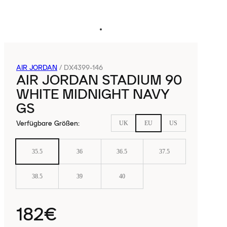
AIR JORDAN
/
DX4399-146
AIR JORDAN STADIUM 90
WHITE MIDNIGHT NAVY
GS
Verfügbare Größen
:
UK
EU
US
35.5
36
36.5
37.5
38.5
39
40
182€