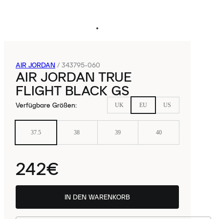
AIR JORDAN
/
343795-060
AIR JORDAN TRUE
FLIGHT BLACK GS
Verfügbare Größen
:
UK
EU
US
37.5
38
39
40
242€
IN DEN WARENKORB