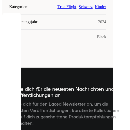
Kategorien
:
True Flight
,
Schwarz
,
Kinder
Erscheinungsjahr
:
2024
COOKIES
Farbe
:
Black
Laced
verwendet
Cookies.
Cookies
sind
kleine
Dateien,
die
dazu
Melde dich für die neuesten Nachrichten und
dienen,
Veröffentlichungen an
dir
personalisierte
Melde dich für den Laced Newsletter an, um die
Inhalte
neuesten Veröffentlichungen, kuratierte Kollektionen
anzuzeigen
und auf dich zugeschnittene Produktempfehlungen
und
zu erhalten.
deine
Erfahrung