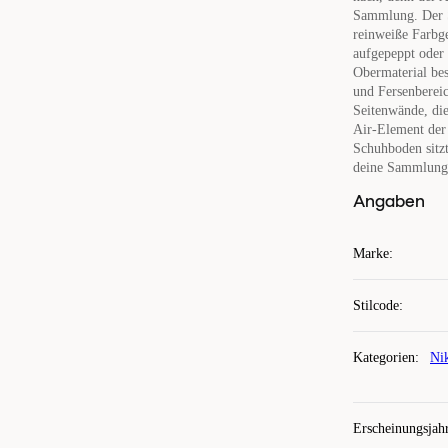
Sammlung. Der Sc
reinweiße Farbg
aufgepeppt oder 
Obermaterial be
und Fersenbereic
Seitenwände, di
Air-Element der
Schuhboden sitzt
deine Sammlung 
Angaben
Marke
:
Stilcode
:
Kategorien
:
Ni
Erscheinungsjah