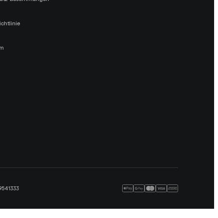
chtlinie
um
09541333