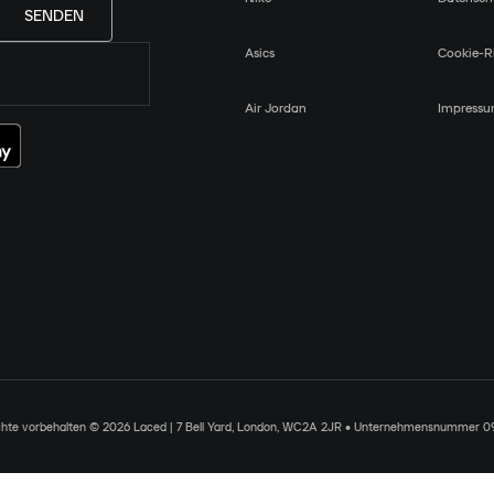
SENDEN
Asics
Cookie-Ri
Air Jordan
Impress
chte vorbehalten © 2026 Laced | 7 Bell Yard, London, WC2A 2JR • Unternehmensnummer 