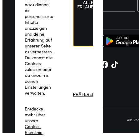
ALLE
dazu dienen,
ERLAUBEN
dir
personalisierte
Deutschland
|
Deutsch
|
€ EUR
Inhalte
anzuzeigen
und deine
Erfahrung auf
unserer Seite
zu verbessern.
Du kannst alle
Cookies
zulassen oder
sie einzeln in
deinen
Einstellungen
verwalten.
PRÄFERENZEN
Entdecke
mehr über
Alle Re
unsere
Cookie-
Richtlinie
.