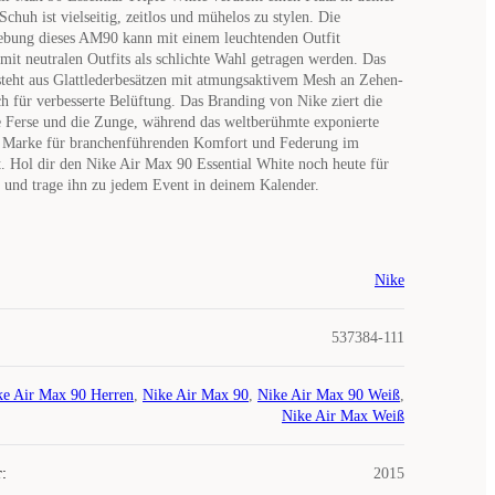
huh ist vielseitig, zeitlos und mühelos zu stylen. Die
ebung dieses AM90 kann mit einem leuchtenden Outfit
mit neutralen Outfits als schlichte Wahl getragen werden. Das
steht aus Glattlederbesätzen mit atmungsaktivem Mesh an Zehen-
h für verbesserte Belüftung. Das Branding von Nike ziert die
e Ferse und die Zunge, während das weltberühmte exponierte
 Marke für branchenführenden Komfort und Federung im
. Hol dir den Nike Air Max 90 Essential White noch heute für
und trage ihn zu jedem Event in deinem Kalender.
Nike
537384-111
ke Air Max 90 Herren
,
Nike Air Max 90
,
Nike Air Max 90 Weiß
,
Nike Air Max Weiß
r
:
2015