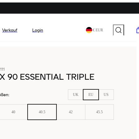
Verkauf
Login
€ EUR
111
X 90 ESSENTIAL TRIPLE
ößen
:
UK
EU
US
40
40.5
42
45.5