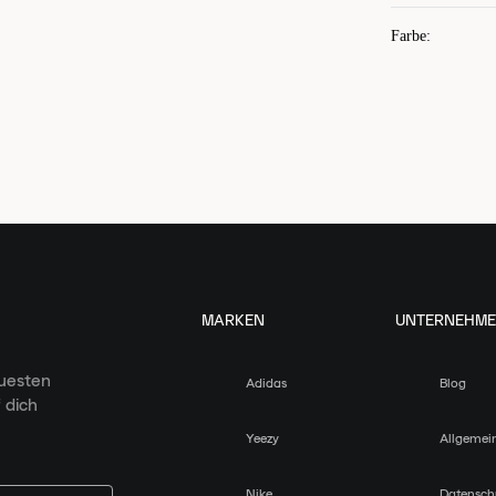
Farbe
:
MARKEN
UNTERNEHM
euesten
Adidas
Blog
 dich
Yeezy
Allgemei
Nike
Datensch