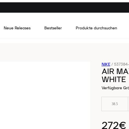
Neue Releases
Bestseller
Produkte durchsuchen
NIKE
/
537384-
AIR MA
WHITE
Verfügbare Gr
38.5
272€