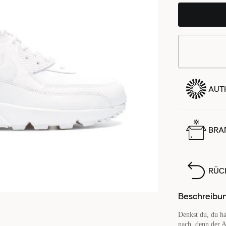
AUTH
BRA
RÜC
Beschreibu
Denkst du, du h
nach, denn der A