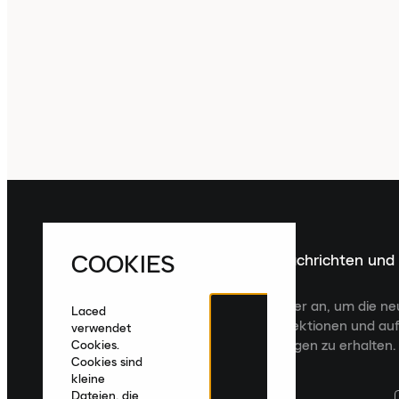
COOKIES
Melde dich für die neuesten Nachrichten und
Veröffentlichungen an
Melde dich für den Laced Newsletter an, um die n
Laced
Veröffentlichungen, kuratierte Kollektionen und auf
verwendet
zugeschnittene Produktempfehlungen zu erhalten.
Cookies.
Cookies sind
kleine
Dateien, die